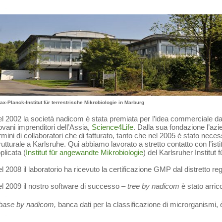
ax-Planck-Institut für terrestrische Mikrobiologie in Marburg
l 2002 la società nadicom è stata premiata per l’idea commerciale dall
ovani imprenditori dell’Assia,
Science4Life
. Dalla sua fondazione l’azi
rmini di collaboratori che di fatturato, tanto che nel 2005 è stato nec
rutturale a Karlsruhe. Qui abbiamo lavorato a stretto contatto con l’isti
plicata (
Institut für angewandte Mikrobiologie
) del Karlsruher Institut 
l 2008 il laboratorio ha ricevuto la certificazione GMP dal distretto re
l 2009 il nostro software di successo –
tree by nadicom
è stato arric
base by nadicom,
banca dati per la classificazione di microrganismi, 