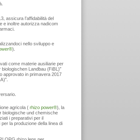
à.
 assicura l’affidabilità del
re e inoltre autorizza nadicom
farmaci.
lizzandoci nello sviluppo e
power®
).
vati come materie ausiliarie per
 für biologischen Landbau (FiBL)”
o approvato in primavera 2017
A)”.
ersario.
ione agricola (
rhizo power®
), la
r biologische und chemische
i i preparativi per il
 per la produzione della linea di
RI OPG rhizo lens per