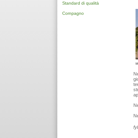
Standard di qualità
Compagno
M
Ne
gi
te
st
ap
Ne
Ne
fy