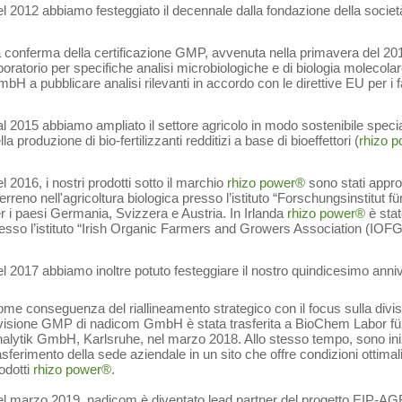
l 2012 abbiamo festeggiato il decennale dalla fondazione della societ
 conferma della certificazione GMP, avvenuta nella primavera del 2013,
boratorio per specifiche analisi microbiologiche e di biologia molecola
bH a pubblicare analisi rilevanti in accordo con le direttive EU per i 
l 2015 abbiamo ampliato il settore agricolo in modo sostenibile specia
lla produzione di bio-fertilizzanti redditizi a base di bioeffettori (
rhizo 
l 2016, i nostri prodotti sotto il marchio
rhizo power®
sono stati appro
 terreno nell'agricoltura biologica presso l’istituto “Forschungsinstitut
r i paesi Germania, Svizzera e Austria. In Irlanda
rhizo power®
è stat
esso l’istituto “Irish Organic Farmers and Growers Association (IOFG
l 2017 abbiamo inoltre potuto festeggiare il nostro quindicesimo anniv
me conseguenza del riallineamento strategico con il focus sulla divis
visione GMP di nadicom GmbH è stata trasferita a BioChem Labor fü
alytik GmbH, Karlsruhe, nel marzo 2018. Allo stesso tempo, sono iniziat
asferimento della sede aziendale in un sito che offre condizioni ottimali
odotti
rhizo power®
.
l marzo 2019, nadicom è diventato lead partner del progetto EIP-AG