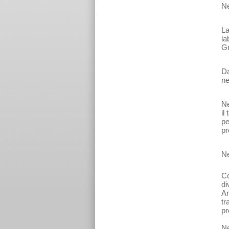
Ne
La
la
Gm
Da
ne
Ne
il
pe
pr
Ne
Co
di
An
tr
pr
Ne