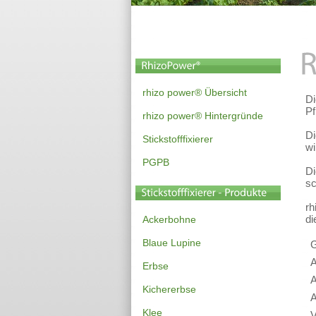
rhizo power® Übersicht
Di
Pf
rhizo power® Hintergründe
Di
Stickstofffixierer
wi
PGPB
Di
sc
rh
di
Ackerbohne
Blaue Lupine
G
Erbse
Kichererbse
Klee
V