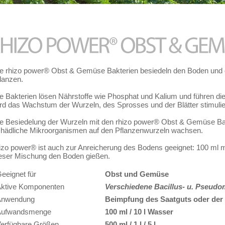
e rhizo power® Obst & Gemüse Bakterien besiedeln den Boden und d
lanzen.
e Bakterien lösen Nährstoffe wie Phosphat und Kalium und führen di
rd das Wachstum der Wurzeln, des Sprosses und der Blätter stimulie
e Besiedelung der Wurzeln mit den rhizo power® Obst & Gemüse Bak
hädliche Mikroorganismen auf den Pflanzenwurzeln wachsen.
izo power® ist auch zur Anreicherung des Bodens geeignet: 100 ml m
eser Mischung den Boden gießen.
eeignet für
Obst und Gemüse
Aktive Komponenten
Verschiedene Bacillus- u. Pseud
Anwendung
Beimpfung des Saatguts oder der 
Aufwandsmenge
100 ml / 10 l Wasser
erfügbare Größen
500 ml / 1 l / 5 l