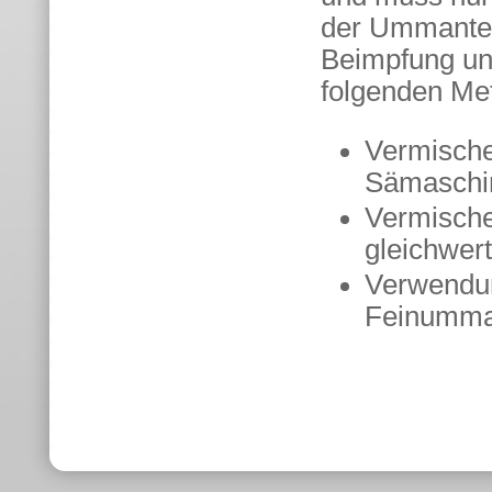
der Ummantel
Beimpfung unm
folgenden Me
Vermische
Sämaschi
Vermische
gleichwer
Verwendun
Feinumman