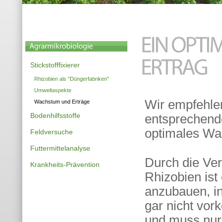
Stickstofffixierer
Rhizobien als "Düngerfabriken"
Umweltaspekte
Wir empfehle
Wachstum und Erträge
Bodenhilfsstoffe
entsprechend
optimales Wa
Feldversuche
Futtermittelanalyse
Durch die Ve
Krankheits-Prävention
Rhizobien ist
anzubauen, in
gar nicht vor
und muss nur