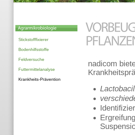
Stickstofffixierer
Bodenhilfsstoffe
Feldversuche
nadicom biet
Futtermittelanalyse
Krankheitsprä
Krankheits-Prävention
Lactobacil
verschied
Identifizi
Ergreifun
Suspensio